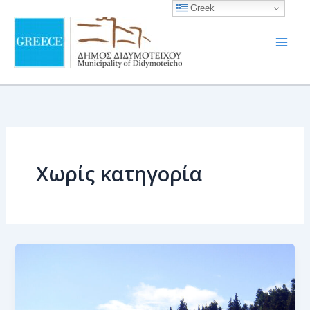
στο
Μετάβαση
Greek
περιεχόμενο
στο
περιεχόμενο
Χωρίς κατηγορία