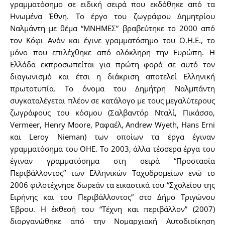
γραμματόσημο σε ειδική σειρά που εκδόθηκε από τα
Ηνωμένα Έθνη. Το έργο του ζωγράφου Δημητρίου
Ναλμάντη με θέμα “ΜΝΗΜΕΣ” βραβεύτηκε το 2000 από
τον Κόφι Ανάν και έγινε γραμματόσημο του Ο.Η.Ε., το
μόνο που επιλέχθηκε από ολόκληρη την Ευρώπη. Η
Ελλάδα εκπροσωπείται για πρώτη φορά σε αυτό τον
διαγωνισμό και έτσι η διάκριση αποτελεί Ελληνική
πρωτοτυπία. Το όνομα του Δημήτρη Ναλμπάντη
συγκαταλέγεται πλέον σε κατάλογο με τους μεγαλύτερους
ζωγράφους του κόσμου (Σαλβαντόρ Νταλί, Πικάσσο,
Vermeer, Henry Moore, Ραφαέλ, Andrew Wyeth, Hans Erni
και Leroy Nieman) των οποίων τα έργα έγιναν
γραμματόσημα του ΟΗΕ. Το 2003, άλλα τέσσερα έργα του
έγιναν γραμματόσημα στη σειρά “Προστασία
Περιβάλλοντος” των Ελληνικών Ταχυδρομείων ενώ το
2006 φιλοτέχνησε δωρεάν τα εικαστικά του “Σχολείου της
Ειρήνης και του Περιβάλλοντος” στο Δήμο Τριγώνου
Έβρου. Η έκθεσή του “Τέχνη και περιβάλλον” (2007)
διοργανώθηκε από την Νομαρχιακή Αυτοδιοίκηση