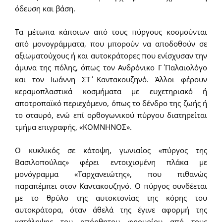
όδευση και βάση.
Τα μέτωπα κάποιων από τους πύργους κοσμούνται
από μονογράμματα, που μπορούν να αποδοθούν σε
αξιωματούχους ή και αυτοκράτορες που ενίσχυσαν την
άμυνα της πόλης, όπως τον Ανδρόνικο Γ΄ Παλαιολόγο
και τον Ιωάννη ΣΤ΄ Καντακουζηνό. Άλλοι φέρουν
κεραμοπλαστικά κοσμήματα με ευχετηριακό ή
αποτροπαϊκό περιεχόμενο, όπως το δένδρο της ζωής ή
το σταυρό, ενώ επί ορθογωνικού πύργου διατηρείται
τμήμα επιγραφής, «ΚΟΜΝΗΝΟΣ».
Ο κυκλικός σε κάτοψη, γωνιαίος «πύργος της
Βασιλοπούλας» φέρει εντοιχισμένη πλάκα με
μονόγραμμα «Ταρχανειώτης», που πιθανώς
παραπέμπει στον Καντακουζηνό. Ο πύργος συνδέεται
με το θρύλο της αυτοκτονίας της κόρης του
αυτοκράτορα, όταν άθελά της έγινε αφορμή της
κατάληψης του απόρθητου φρουρίου από τους